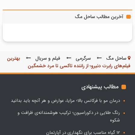
۱۳۳ مدل ناخن میلکی؛ ایده‌های شیک و ترند برای
مدل بافت مو شیک؛ 16 ایده جذاب برای موهای بلند و
آخرین مطالب ساحل مگ
19 بازیگر زن زیبا و مشهور هندی؛ ستاره‌های خیره‌کننده
ناخن‌های کوتاه و بلند
بهترین فیلم‌های کلینت ایستوود؛ مروری بر میراث اسطوره
کوتاه
بالیوود
سینما
ساحل مگ
سرگرمی
فیلم و سریال
بهترین
فیلم‌های رابرت دنیرو؛ از راننده تاکسی تا مرد خشمگین
مطالب پیشنهادی
درمان مو با فرکانس بالا؛ مزایا، عوارض و هر آنچه باید بدانید
رنگ طلایی در دکوراسیون؛ ترکیب هوشمندانه‌ی ظرافت و
شکوه
12 گیاه مناسب برای نگهداری در آپارتمان