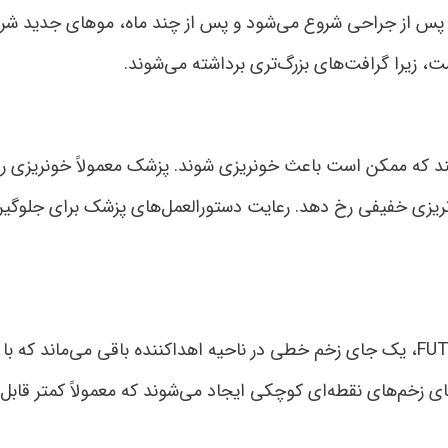
نده رخ می‌دهد. این ریزش معمولاً ۴ تا ۶ هفته پس از جراحی شروع می‌شود و پس از چند ماه، موهای جدید
که ممکن است باعث خونریزی شوند. پزشک معمولاً خونریزی را 
ریزی خفیفی رخ دهد. رعایت دستورالعمل‌های پزشک برای جلوگیر
جای زخم یکی از عوارض شایع کاشت مو است. در روش FUT، یک جای زخم خطی در ناحیه اهداکننده باقی می‌ماند
و رشد موها قابل پنهان‌شدن است. در روش FUE، جای زخم‌های نقطه‌ای کوچکی ایجاد می‌شوند که معمولاً کمت