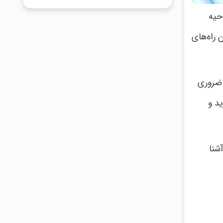
حیه
 راه‌های
 ضروری
د و
شنا