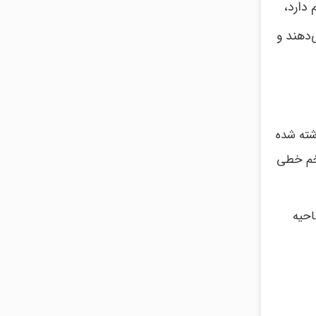
دارد،
‌دهند و
شته شده
زخم خطی
احیه