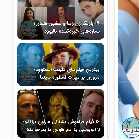
19 بازیگر زن زیبا و مشهور هندی؛
ستاره‌های خیره‌کننده بالیوود
بهترین فیلم‌های کلینت ایستوود؛
مروری بر میراث اسطوره سینما
16 فیلم فراموش نشدنی مارلون براندو؛
از اتوبوسی به نام هوس تا پدرخوانده